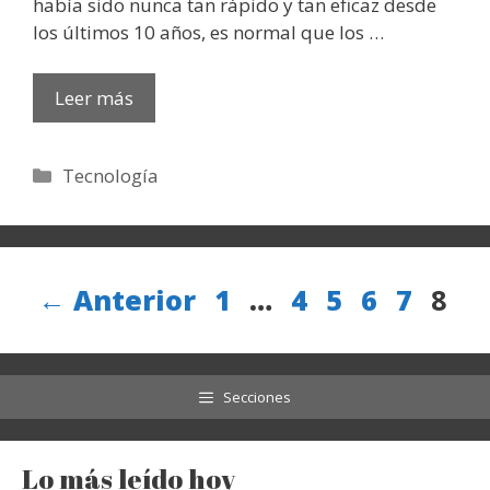
había sido nunca tan rápido y tan eficaz desde
los últimos 10 años, es normal que los …
Leer más
Categorías
Tecnología
Página
Página
Página
Página
Págin
Pág
←
Anterior
1
…
4
5
6
7
8
Secciones
Lo más leído hoy