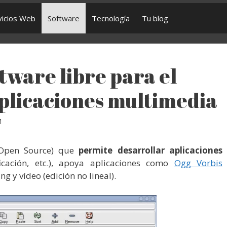
vicios Web
Software
Tecnología
Tu blog
tware libre para el
aplicaciones multimedia
M
(Open Source) que
permite desarrollar aplicaciones
icación, etc.), apoya aplicaciones como
Ogg Vorbis
g y vídeo (edición no lineal).