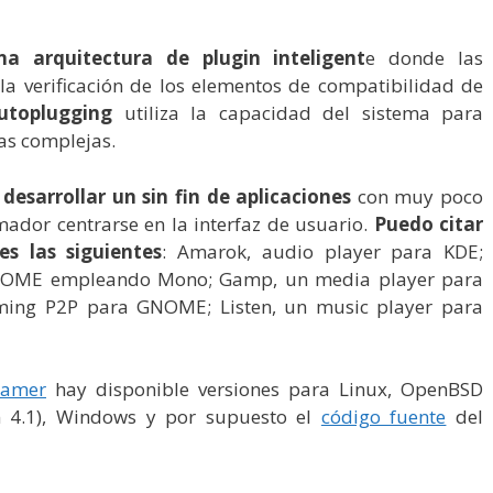
na arquitectura de plugin inteligent
e donde las
la verificación de los elementos de compatibilidad de
utoplugging
utiliza la capacidad del sistema para
as complejas.
desarrollar un sin fin de aplicaciones
con muy poco
ador centrarse en la interfaz de usuario.
Puedo citar
es las siguientes
: Amarok, audio player para KDE;
GNOME empleando Mono; Gamp, un media player para
aming P2P para GNOME; Listen, un music player para
eamer
hay disponible versiones para Linux, OpenBSD
ón 4.1), Windows y por supuesto el
código fuente
del