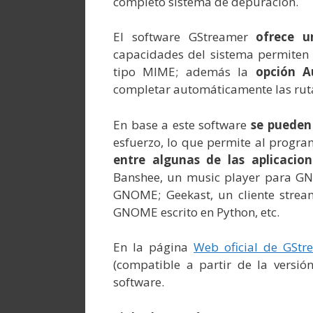
completo sistema de depuración.
El software GStreamer
ofrece u
capacidades del sistema permiten 
tipo MIME; además la
opción A
completar automáticamente las rut
En base a este software
se pueden 
esfuerzo, lo que permite al program
entre algunas de las aplicacion
Banshee, un music player para 
GNOME; Geekast, un cliente stre
GNOME escrito en Python, etc.
En la página
Web oficial de GStr
(compatible a partir de la versi
software.