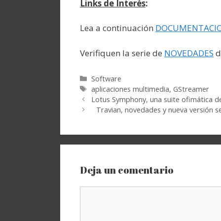
Links de Interés
:
Lea a continuación
DOCUMENTACI
Verifiquen la serie de
NOVEDADES
d
Categorías
Software
Etiquetas
aplicaciones multimedia
,
GStreamer
Lotus Symphony, una suite ofimática d
Travian, novedades y nueva versión se
Deja un comentario
Comentario