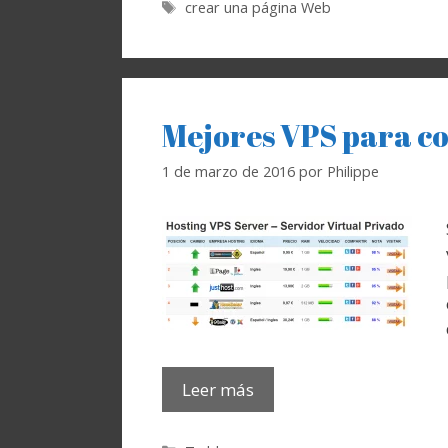
Etiquetas
crear una página Web
Mejores VPS para co
1 de marzo de 2016
por
Philippe
Leer más