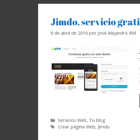
Jimdo, servicio grat
6 de abril de 2016
por
José Alejandro RM
Categorías
Servicios Web
,
Tu blog
Etiquetas
Crear página Web
,
Jimdo