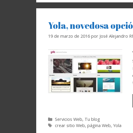
Yola, novedosa opció
19 de marzo de 2016
por
José Alejandro 
Categorías
Servicios Web
,
Tu blog
Etiquetas
crear sitio Web
,
página Web
,
Yola