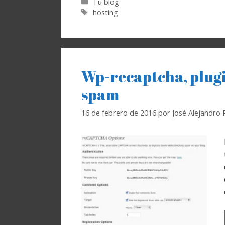
Categorías
Tu blog
Etiquetas
hosting
Wp-recaptcha, plug
spam
16 de febrero de 2016
por
José Alejandro