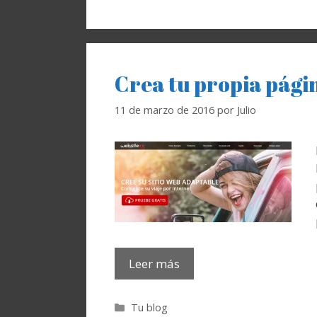
Crea tu propia pági
11 de marzo de 2016
por
Julio
Leer más
Categorías
Tu blog