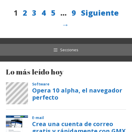
Página
Página
Página
Página
Página
Página
1
2
3
4
5
…
9
Siguiente
→
Secciones
Lo más leído hoy