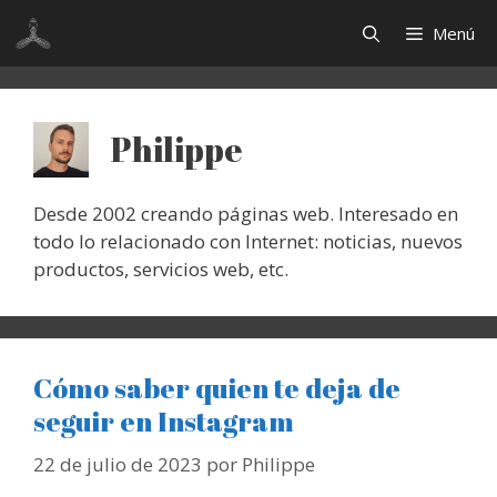
Saltar
Menú
al
contenido
Philippe
Desde 2002 creando páginas web. Interesado en
todo lo relacionado con Internet: noticias, nuevos
productos, servicios web, etc.
Cómo saber quien te deja de
seguir en Instagram
22 de julio de 2023
por
Philippe