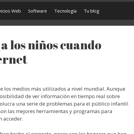
vicios Web
Software
Tecnología
Tu blog
a los niños cuando
ernet
 de los medios más utilizados a nivel mundial. Aunque
posibilidad de ver información en tiempo real sobre
olucra una serie de problemas para el público infantil.
 son las mejores herramientas y programas para
n acceder.
 han hecho al respecto, pocos son los hogares que han