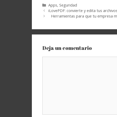
Categorías
Apps
,
Seguridad
iLovePDF: convierte y edita tus archiv
Herramientas para que tu empresa me
Deja un comentario
Comentario