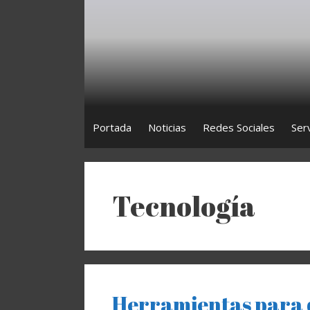
Saltar
al
contenido
Portada
Noticias
Redes Sociales
Ser
Tecnología
Herramientas para 