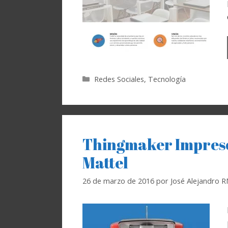
Categorías
Redes Sociales
,
Tecnología
Thingmaker Impreso
Mattel
26 de marzo de 2016
por
José Alejandro 