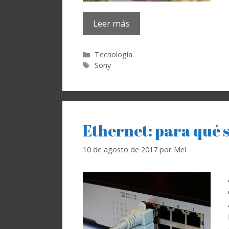
Leer más
Categorías
Tecnología
Etiquetas
Sony
Ethernet: para qué s
10 de agosto de 2017
por
Mel