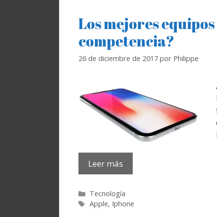
Los mejores equipos
competencia?
26 de diciembre de 2017
por
Philippe
Leer más
Categorías
Tecnología
Etiquetas
Apple
,
Iphone