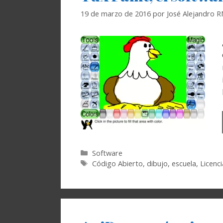
19 de marzo de 2016
por
José Alejandro 
Categorías
Software
Etiquetas
Código Abierto
,
dibujo
,
escuela
,
Licenc