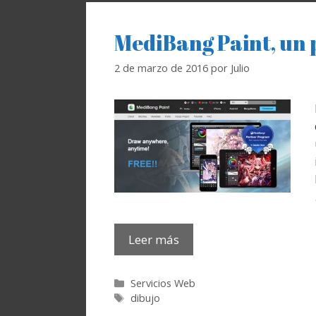
MediBang Paint, un 
2 de marzo de 2016
por
Julio
Leer más
Categorías
Servicios Web
Etiquetas
dibujo