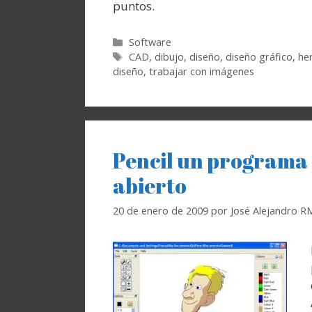
puntos.
Categorías
Software
Etiquetas
CAD
,
dibujo
,
diseño
,
diseño gráfico
,
he
diseño
,
trabajar con imágenes
Pencil un programa d
abierto
20 de enero de 2009
por
José Alejandro R