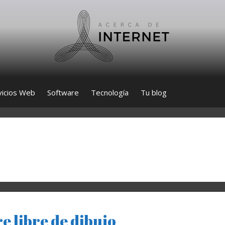
vicios Web
Software
Tecnología
Tu blog
e libre de dibujo