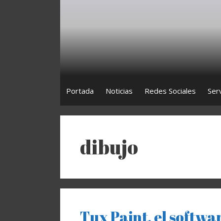
Saltar
al
contenido
Portada
Noticias
Redes Sociales
Ser
dibujo
Tux Paint, el softwar