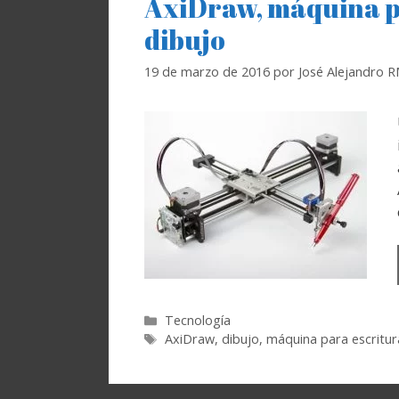
AxiDraw, máquina pa
dibujo
19 de marzo de 2016
por
José Alejandro 
Categorías
Tecnología
Etiquetas
AxiDraw
,
dibujo
,
máquina para escritur