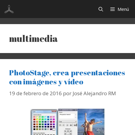
Saltar
Menú
al
contenido
multimedia
PhotoStage, crea presentaciones
con imágenes y vídeo
19 de febrero de 2016
por
José Alejandro RM