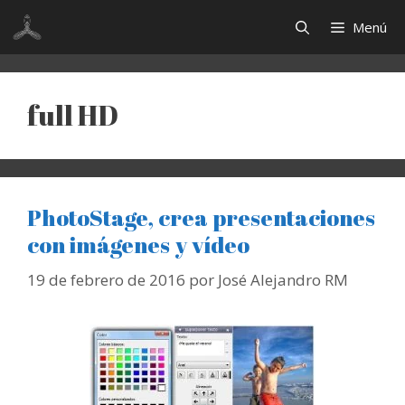
Saltar
Menú
al
contenido
full HD
PhotoStage, crea presentaciones
con imágenes y vídeo
19 de febrero de 2016
por
José Alejandro RM