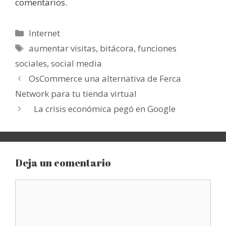
comentarios.
Categorías
Internet
Etiquetas
aumentar visitas
,
bitácora
,
funciones
sociales
,
social media
OsCommerce una alternativa de Ferca
Network para tu tienda virtual
La crisis económica pegó en Google
Deja un comentario
Comentario