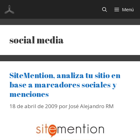
Saltar
Menú
al
contenido
social media
SiteMention, analiza tu sitio en
base a marcadores sociales y
menciones
18 de abril de 2009
por
José Alejandro RM