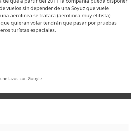
la de que a partir del 2011 la compañía pueda disponer
 de vuelos sin depender de una Soyuz que vuele
na aerolínea se tratara (aerolínea muy elitista)
que quieran volar tendrán que pasar por pruebas
eros turístas espaciales.
 une lazos con Google