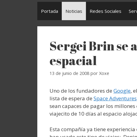
Portada
Noticias
Redes Sociales
Ser
Sergei Brin se 
espacial
13 de junio de 2008
por
Xoxe
Uno de los fundadores de
Google
, 
lista de espera de
Space Adventures
sean capaces de pagar los millones 
viajecito de 10 días al espacio aloja
Esta compañía ya tiene experiencia 
han usado este tipo de viajes: Deni