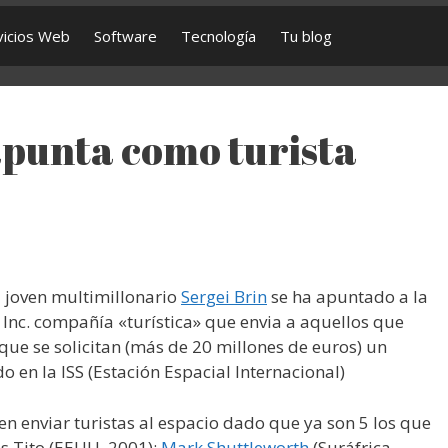
vicios Web
Software
Tecnología
Tu blog
apunta como turista
el joven multimillonario
Sergei Brin
se ha apuntado a la
Inc. compañía «turística» que envia a aquellos que
que se solicitan (más de 20 millones de euros) un
do en la ISS (Estación Espacial Internacional)
en enviar turistas al espacio dado que ya son 5 los que
ns Tito (EEUU, 2001);
Mark Shuttleworth
(Suráfrica,