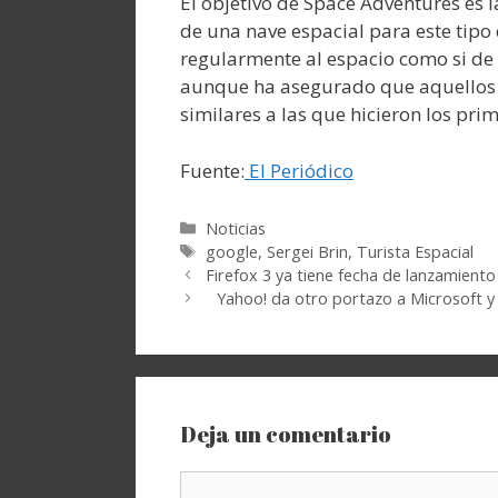
El objetivo de Space Adventures es 
de una nave espacial para este tipo
regularmente al espacio como si de u
aunque ha asegurado que aquellos 
similares a las que hicieron los prim
Fuente:
El Periódico
Categorías
Noticias
Etiquetas
google
,
Sergei Brin
,
Turista Espacial
Firefox 3 ya tiene fecha de lanzamiento
Yahoo! da otro portazo a Microsoft y
Deja un comentario
Comentario