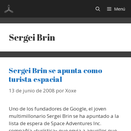
Saltar
Menú
al
contenido
Sergei Brin
Sergei Brin se apunta como
turista espacial
13 de junio de 2008
por
Xoxe
Uno de los fundadores de Google, el joven
multimillonario Sergei Brin se ha apuntado a la
lista de espera de Space Adventures Inc.
compañía «turística» que envia a aquellos que