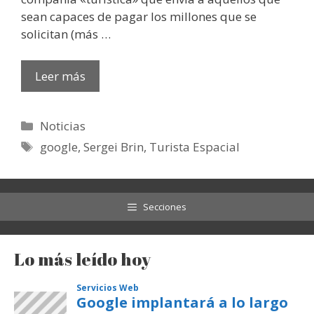
sean capaces de pagar los millones que se
solicitan (más …
Leer más
Categorías
Noticias
Etiquetas
google
,
Sergei Brin
,
Turista Espacial
Secciones
Lo más leído hoy