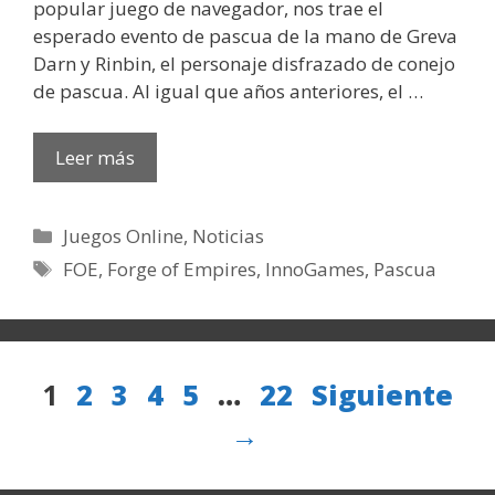
popular juego de navegador, nos trae el
esperado evento de pascua de la mano de Greva
Darn y Rinbin, el personaje disfrazado de conejo
de pascua. Al igual que años anteriores, el …
Leer más
Categorías
Juegos Online
,
Noticias
Etiquetas
FOE
,
Forge of Empires
,
InnoGames
,
Pascua
Página
Página
Página
Página
Página
Página
1
2
3
4
5
…
22
Siguiente
→