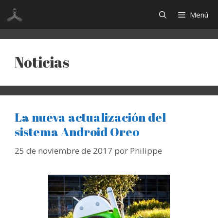
Saltar
Menú
al
contenido
Noticias
La nueva actualización del
sistema Android Oreo
25 de noviembre de 2017
por
Philippe