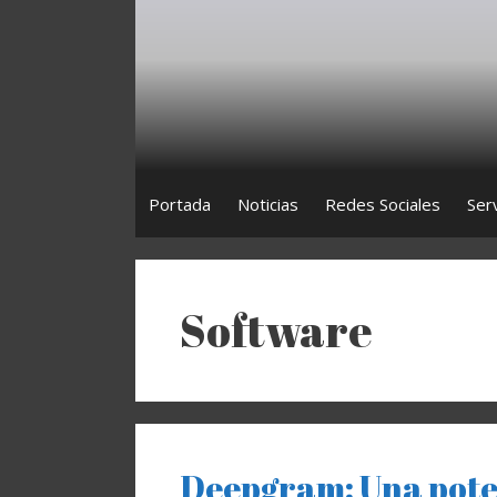
Saltar
al
contenido
Portada
Noticias
Redes Sociales
Ser
Software
Deepgram: Una pote