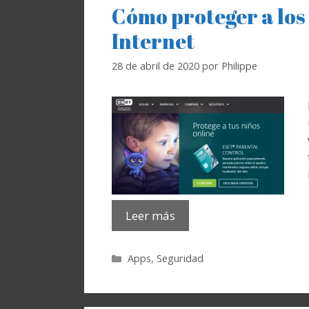
Cómo proteger a los
Internet
28 de abril de 2020
por
Philippe
Leer más
Categorías
Apps
,
Seguridad