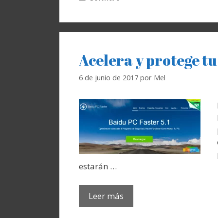
Acelera y protege t
6 de junio de 2017
por
Mel
estarán …
Leer más