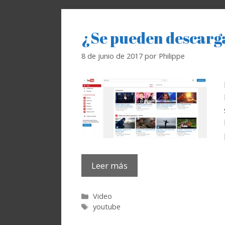
¿Se pueden descarga
8 de junio de 2017
por
Philippe
Leer más
Categorías
Video
Etiquetas
youtube