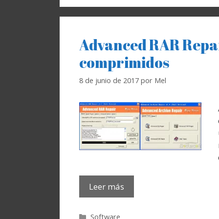
Advanced RAR Repair
comprimidos
8 de junio de 2017
por
Mel
Leer más
Categorías
Software