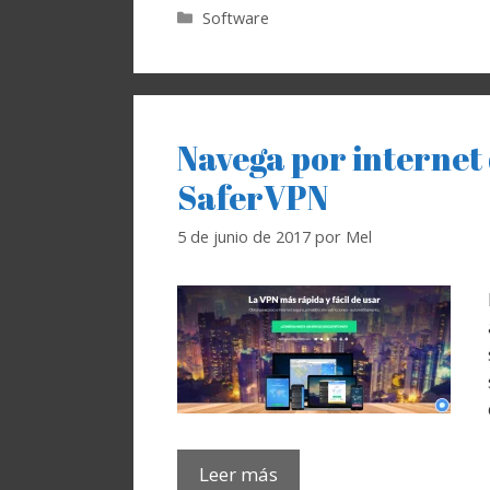
Categorías
Software
Navega por internet
SaferVPN
5 de junio de 2017
por
Mel
Leer más