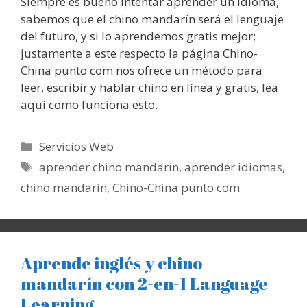
Siempre es bueno intentar aprender un idioma,
sabemos que el chino mandarín será el lenguaje
del futuro, y si lo aprendemos gratis mejor;
justamente a este respecto la página Chino-
China punto com nos ofrece un método para
leer, escribir y hablar chino en línea y gratis, lea
aquí como funciona esto.
Categorías
Servicios Web
Etiquetas
aprender chino mandarín
,
aprender idiomas
,
chino mandarín
,
Chino-China punto com
Aprende inglés y chino
mandarín con 2-en-1 Language
Learning