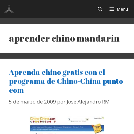
Saltar
Menú
al
contenido
aprender chino mandarín
Aprenda chino gratis con el
programa de Chino-China punto
com
5 de marzo de 2009
por
José Alejandro RM