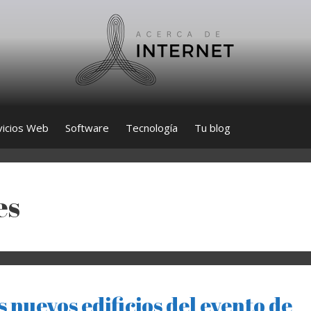
vicios Web
Software
Tecnología
Tu blog
es
 nuevos edificios del evento de