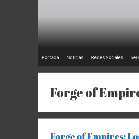
Saltar
al
contenido
Portada
Noticias
Redes Sociales
Ser
Forge of Empir
Forge of Empires: Los