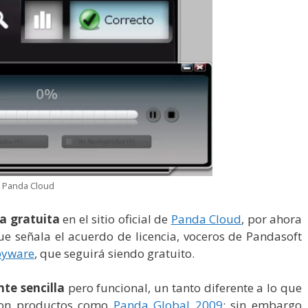
n Panda Cloud
ga gratuita
en el sitio oficial de
Panda Cloud
, por ahora
ue señala el acuerdo de licencia, voceros de Pandasoft
pyware
, que seguirá siendo gratuito.
nte sencilla
pero funcional, un tanto diferente a lo que
con productos como
Panda Global 2009
; sin embargo