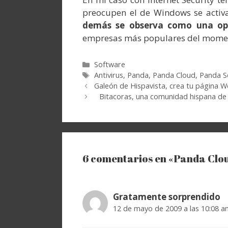
preocupen el de Windows se activ
demás se observa como una opc
empresas más populares del momen
Categorías
Software
Etiquetas
Antivirus
,
Panda
,
Panda Cloud
,
Panda S
Galeón de Hispavista, crea tu página W
Bitacoras, una comunidad hispana de
6 comentarios en «Panda Cloud
Gratamente sorprendido
12 de mayo de 2009 a las 10:08 a