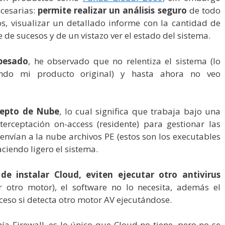
ecesarias:
permite realizar un análisis seguro
de todo
os, visualizar un detallado informe con la cantidad de
de sucesos y de un vistazo ver el estado del sistema.
pesado
, he observado que no relentiza el sistema (lo
vando mi producto original) y hasta ahora no veo
cepto de Nube
, lo cual significa que trabaja bajo una
nterceptación on-access (residente) para gestionar las
 envían a la nube archivos PE (estos son los executables
aciendo ligero el sistema.
e instalar Cloud, eviten ejecutar otro antivirus
 otro motor), el software no lo necesita, además el
ceso si detecta otro motor AV ejecutándose.
nía Firewall, es lo único que Cloud no tiene, pero no se