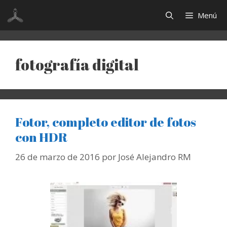
Saltar
Menú
al
contenido
fotografía digital
Fotor, completo editor de fotos
con HDR
26 de marzo de 2016
por
José Alejandro RM