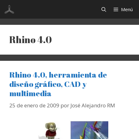
Saltar
Menú
al
contenido
Rhino 4.0
Rhino 4.0, herramienta de
diseño gráfico, CAD y
multimedia
25 de enero de 2009
por
José Alejandro RM