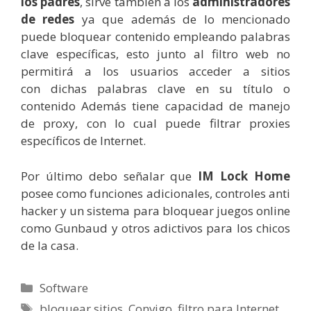
los padres
, sirve también a los
administradores
de redes
ya que además de lo mencionado
puede bloquear contenido empleando palabras
clave específicas, esto junto al filtro web no
permitirá a los usuarios acceder a sitios
con dichas palabras clave en su título o
contenido Además tiene capacidad de manejo
de proxy, con lo cual puede filtrar proxies
específicos de Internet.
Por último debo señalar que
IM Lock Home
posee como funciones adicionales, controles anti
hacker y un sistema para bloquear juegos online
como Gunbaud y otros adictivos para los chicos
de la casa.
Categorías
Software
Etiquetas
bloquear sitios
,
Convigo
,
filtro para Internet
,