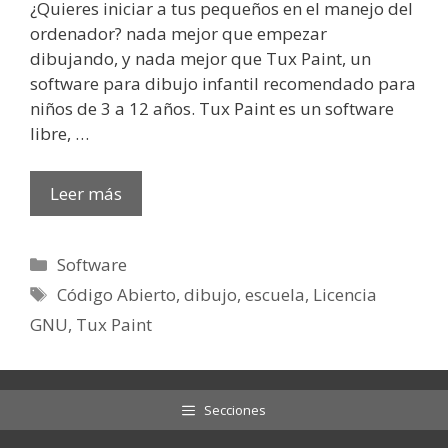
¿Quieres iniciar a tus pequeños en el manejo del
ordenador? nada mejor que empezar
dibujando, y nada mejor que Tux Paint, un
software para dibujo infantil recomendado para
niños de 3 a 12 años. Tux Paint es un software
libre, …
Leer más
Categorías
Software
Etiquetas
Código Abierto
,
dibujo
,
escuela
,
Licencia
GNU
,
Tux Paint
Secciones