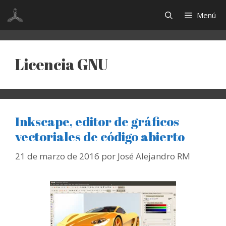
Saltar
Menú
al
contenido
Licencia GNU
Inkscape, editor de gráficos
vectoriales de código abierto
21 de marzo de 2016
por
José Alejandro RM