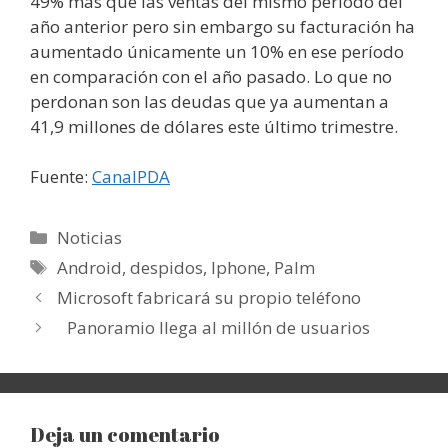
49% más que las ventas del mismo período del
año anterior pero sin embargo su facturación ha
aumentado únicamente un 10% en ese período
en comparación con el año pasado. Lo que no
perdonan son las deudas que ya aumentan a
41,9 millones de dólares este último trimestre.
Fuente:
CanalPDA
Categorías
Noticias
Etiquetas
Android
,
despidos
,
Iphone
,
Palm
Microsoft fabricará su propio teléfono
Panoramio llega al millón de usuarios
Deja un comentario