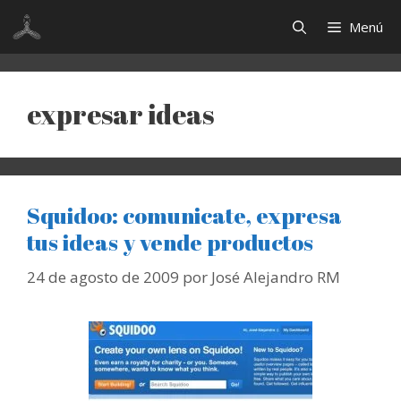
Saltar
Menú
al
contenido
expresar ideas
Squidoo: comunicate, expresa
tus ideas y vende productos
24 de agosto de 2009
por
José Alejandro RM