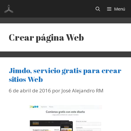
Saltar
Menú
al
contenido
Crear página Web
Jimdo, servicio gratis para crear
sitios Web
6 de abril de 2016
por
José Alejandro RM