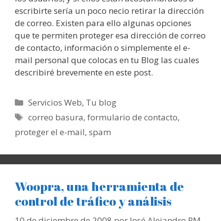
escribirte sería un poco necio retirar la dirección
de correo. Existen para ello algunas opciones
que te permiten proteger esa dirección de correo
de contacto, información o simplemente el e-
mail personal que colocas en tu Blog las cuales
describiré brevemente en este post.
Categorías
Servicios Web
,
Tu blog
Etiquetas
correo basura
,
formulario de contacto
,
proteger el e-mail
,
spam
Woopra, una herramienta de
control de tráfico y análisis
10 de diciembre de 2008
por
José Alejandro RM