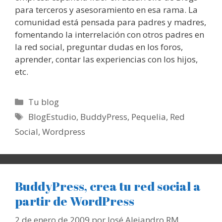
para terceros y asesoramiento en esa rama. La
comunidad está pensada para padres y madres,
fomentando la interrelación con otros padres en
la red social, preguntar dudas en los foros,
aprender, contar las experiencias con los hijos,
etc.
Categorías
Tu blog
Etiquetas
BlogEstudio
,
BuddyPress
,
Pequelia
,
Red
Social
,
Wordpress
BuddyPress, crea tu red social a
partir de WordPress
2 de enero de 2009
por
José Alejandro RM