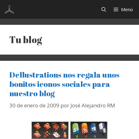
Saltar
Menú
al
contenido
Tu blog
Dellustrations nos regala unos
bonitos iconos sociales para
nuestro blog
30 de enero de 2009
por
José Alejandro RM