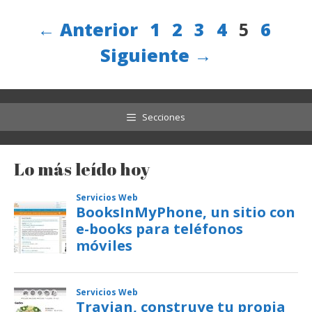
Página
Página
Página
Página
Página
Págin
←
Anterior
1
2
3
4
5
6
Siguiente
→
Secciones
Lo más leído hoy