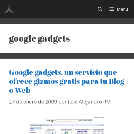
Saltar
Menú
al
contenido
google gadgets
Google gadgets, un servicio que
ofrece gizmos gratis para tu Blog
o Web
27 de enero de 2009
por
José Alejandro RM