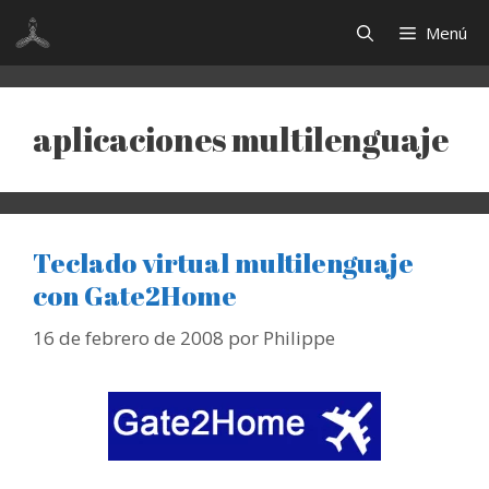
Saltar
Menú
al
contenido
aplicaciones multilenguaje
Teclado virtual multilenguaje
con Gate2Home
16 de febrero de 2008
por
Philippe