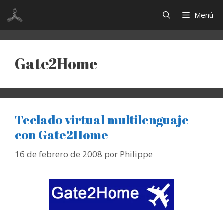
Saltar
Menú
al
contenido
Gate2Home
Teclado virtual multilenguaje
con Gate2Home
16 de febrero de 2008
por
Philippe