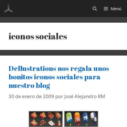
Saltar
Menú
al
contenido
iconos sociales
Dellustrations nos regala unos
bonitos iconos sociales para
nuestro blog
30 de enero de 2009
por
José Alejandro RM