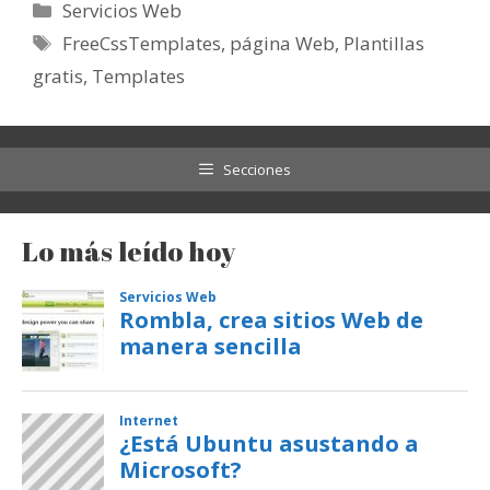
Categorías
Servicios Web
Etiquetas
FreeCssTemplates
,
página Web
,
Plantillas
gratis
,
Templates
Secciones
Lo más leído hoy