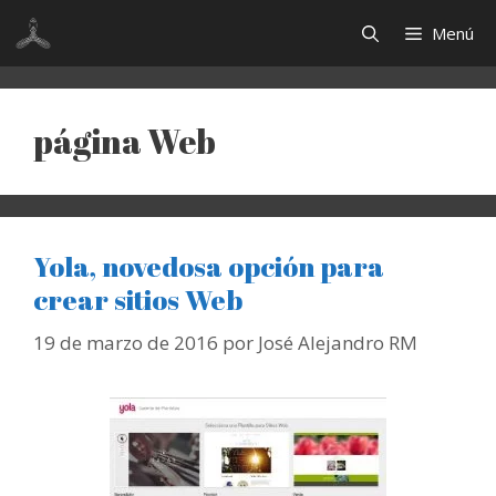
Saltar
Menú
al
contenido
página Web
Yola, novedosa opción para
crear sitios Web
19 de marzo de 2016
por
José Alejandro RM