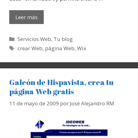
Leer más
Categorías
Servicios Web
,
Tu blog
Etiquetas
crear Web
,
página Web
,
Wix
Galeón de Hispavista, crea tu
página Web gratis
11 de mayo de 2009
por
José Alejandro RM