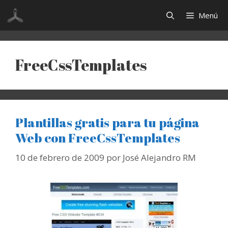
Saltar
Menú
al
contenido
FreeCssTemplates
Plantillas gratis para tu página
Web con FreeCssTemplates
10 de febrero de 2009
por
José Alejandro RM