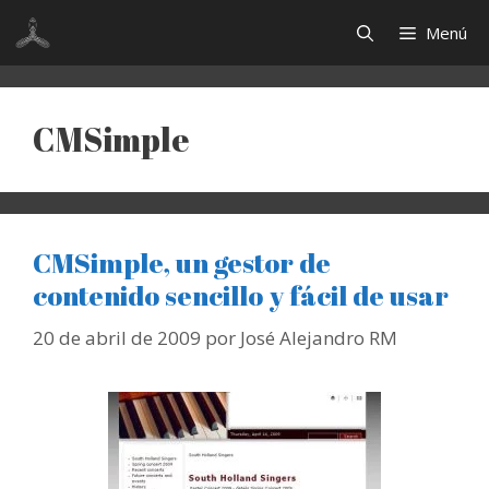
Saltar
Menú
al
contenido
CMSimple
CMSimple, un gestor de
contenido sencillo y fácil de usar
20 de abril de 2009
por
José Alejandro RM