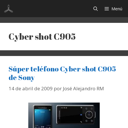
Saltar
Menú
al
contenido
Cyber shot C905
Súper teléfono Cyber shot C905
de Sony
14 de abril de 2009
por
José Alejandro RM