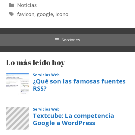
Categorías
Noticias
Etiquetas
favicon
,
google
,
icono
Secciones
Lo más leído hoy