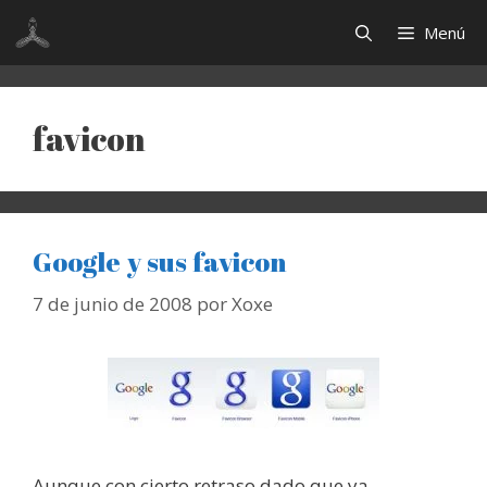
Saltar
Menú
al
contenido
favicon
Google y sus favicon
7 de junio de 2008
por
Xoxe
Aunque con cierto retraso dado que ya