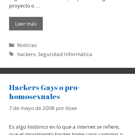
proyecto o …
Leer más
Categorías
Noticias
Etiquetas
hackers
,
Seguridad Informática
Hackers Gays o pro-
homosexuales
7 de mayo de 2008
por
Xoxe
Es algo histórico en lo que a internet se refiere,
que el movimiento hacker tome unos caminos o