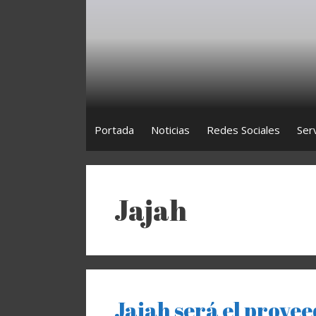
Saltar
al
contenido
Portada
Noticias
Redes Sociales
Ser
Jajah
Jajah será el provee