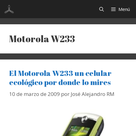
Saltar
Menú
al
contenido
Motorola W233
El Motorola W233 un celular
ecológico por donde lo mires
10 de marzo de 2009
por
José Alejandro RM