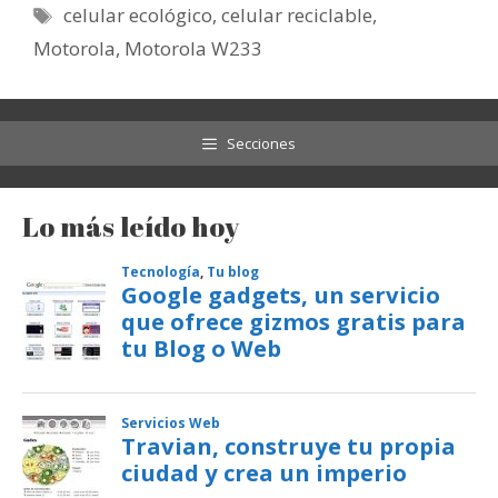
Etiquetas
celular ecológico
,
celular reciclable
,
Motorola
,
Motorola W233
Secciones
Lo más leído hoy