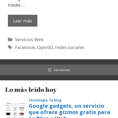
través …
Leer más
Categorías
Servicios Web
Etiquetas
Facebook
,
OpenID
,
redes sociales
Secciones
Lo más leído hoy