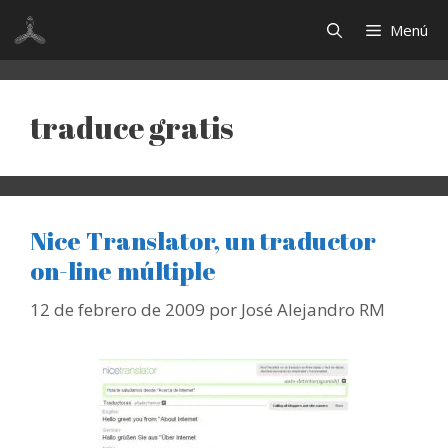
Saltar
Menú
al
contenido
traduce gratis
Nice Translator, un traductor
on-line múltiple
12 de febrero de 2009
por
José Alejandro RM