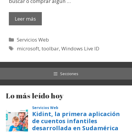
buscar o comprar algún …
Leer más
Categorías
Servicios Web
Etiquetas
microsoft
,
toolbar
,
Windows Live ID
Secciones
Lo más leído hoy