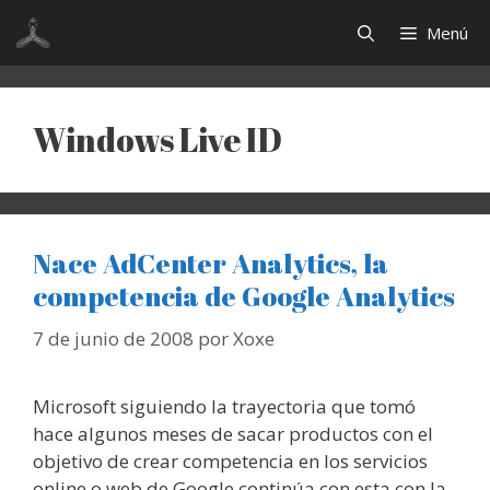
Saltar
Menú
al
contenido
Windows Live ID
Nace AdCenter Analytics, la
competencia de Google Analytics
7 de junio de 2008
por
Xoxe
Microsoft siguiendo la trayectoria que tomó
hace algunos meses de sacar productos con el
objetivo de crear competencia en los servicios
online o web de Google continúa con esta con la