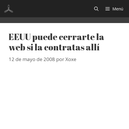
Saltar
Menú
al
contenido
EEUU puede cerrarte la
web si la contratas allí
12 de mayo de 2008
por
Xoxe