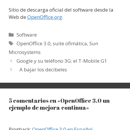
Sitio de descarga oficial del software desde la
Web de
OpenOffice.org
.
Categorías
Software
Etiquetas
OpenOffice 3.0
,
suite ofimática
,
Sun
Microsystems
Google y su teléfono 3G: el T-Mobile G1
A bajar los decibeles
5 comentarios en «OpenOffice 3.0 un
ejemplo de mejora continua»
Pingback:
OpenOffice 3.0 en Español