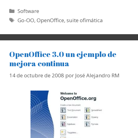
Categorías
Software
Etiquetas
Go-OO
,
OpenOffice
,
suite ofimática
OpenOffice 3.0 un ejemplo de
mejora continua
14 de octubre de 2008
por
José Alejandro RM