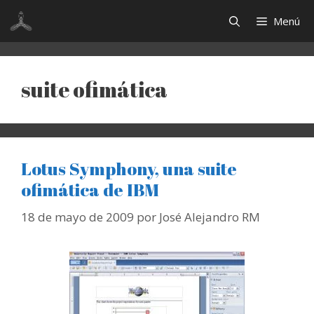
Saltar
Menú
al
contenido
suite ofimática
Lotus Symphony, una suite
ofimática de IBM
18 de mayo de 2009
por
José Alejandro RM