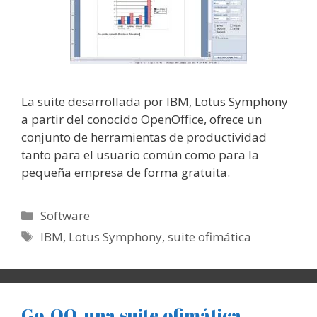
La suite desarrollada por IBM, Lotus Symphony
a partir del conocido OpenOffice, ofrece un
conjunto de herramientas de productividad
tanto para el usuario común como para la
pequeña empresa de forma gratuita.
Categorías
Software
Etiquetas
IBM
,
Lotus Symphony
,
suite ofimática
Go-OO, una suite ofimática