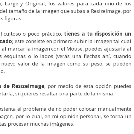
 Large y Original; los valores para cada uno de los
el tamaño de la imagen que subas a ResizeImage, por
s figuras.
ificultoso o poco práctico,
tienes a tu disposición un
nzado
; este consiste en primero subir la imagen tal cual
”, al marcar la imagen con el Mouse, puedes ajustarla al
 esquinas o lo lados (verás una flechas ahí, cuando
l nuevo valor de la imagen como su peso, se pueden
do.
as de ResizeImage
, por medio de esta opción puedes
rtarla, si quieres resaltar una parte de la misma.
ro ostenta el problema de no poder colocar manualmente
magen, por lo cual, en mi opinión personal, se torna un
sitas procesar muchas imágenes.