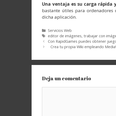
Una ventaja es su carga rápida y
bastante útiles para ordenadores
dicha aplicación.
Categorías
Servicios Web
Etiquetas
editor de imágenes
,
trabajar con imág
Con RapidGames puedes obtener juegos
Crea tu propia Wiki empleando Media
Deja un comentario
Comentario