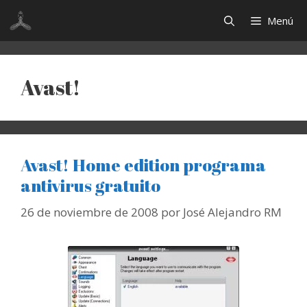
Saltar
Menú
al
contenido
Avast!
Avast! Home edition programa
antivirus gratuito
26 de noviembre de 2008
por
José Alejandro RM