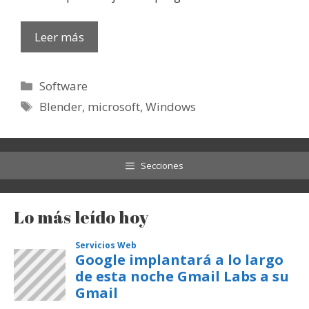
Leer más
Categorías
Software
Etiquetas
Blender
,
microsoft
,
Windows
Secciones
Lo más leído hoy