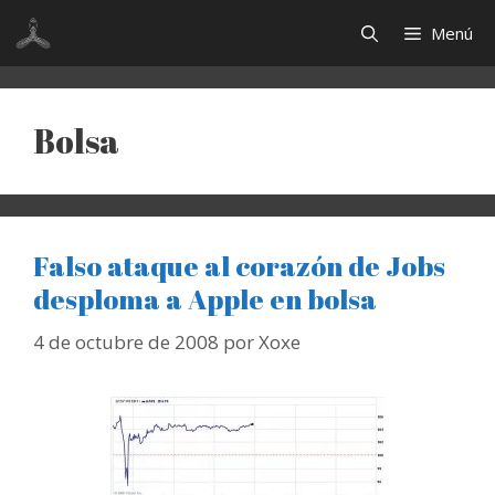
Saltar
Menú
al
contenido
Bolsa
Falso ataque al corazón de Jobs
desploma a Apple en bolsa
4 de octubre de 2008
por
Xoxe