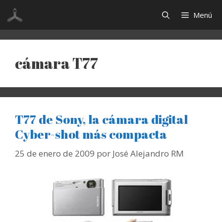
Saltar
Menú
al
contenido
cámara T77
T77 de Sony, la cámara digital
Cyber-shot más compacta
25 de enero de 2009
por
José Alejandro RM